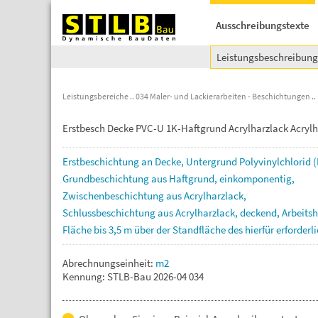
Ausschreibungstexte
Leistungsbeschreibun
Leistungsbereiche
034 Maler- und Lackierarbeiten - Beschichtungen
Erstbesch Decke PVC-U 1K-Haftgrund Acrylharzlack Acrylh
Erstbeschichtung
an
Decke,
Untergrund
Polyvinylchlorid
(
Grundbeschichtung
aus
Haftgrund,
einkomponentig,
Zwischenbeschichtung
aus
Acrylharzlack,
Schlussbeschichtung
aus
Acrylharzlack,
deckend,
Arbeits
Fläche
bis
3,5
m
über
der
Standfläche
des
hierfür
erforderl
Abrechnungseinheit:
m2
Kennung: STLB-Bau 2026-04 034