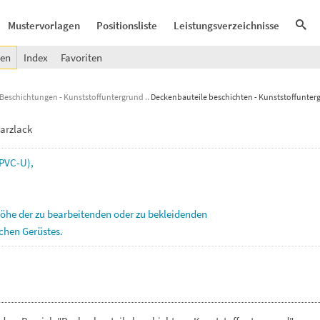
Mustervorlagen
Positionsliste
Leistungsverzeichnisse
gen
Index
Favoriten
Beschichtungen - Kunststoffuntergrund
Deckenbauteile beschichten - Kunststoffunter
arzlack
PVC-U),
höhe
der
zu
bearbeitenden
oder
zu
bekleidenden
ichen
Gerüstes.