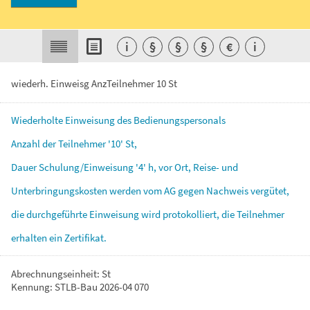
i
§
§
§
€
i
wiederh. Einweisg AnzTeilnehmer 10 St
Wiederholte
Einweisung
des
Bedienungspersonals
Anzahl
der
Teilnehmer
'10'
St,
Dauer
Schulung/Einweisung
'4'
h,
vor
Ort,
Reise-
und
Unterbringungskosten
werden
vom
AG
gegen
Nachweis
vergütet,
die
durchgeführte
Einweisung
wird
protokolliert,
die
Teilnehmer
erhalten
ein
Zertifikat.
Abrechnungseinheit: St
Kennung: STLB-Bau 2026-04 070