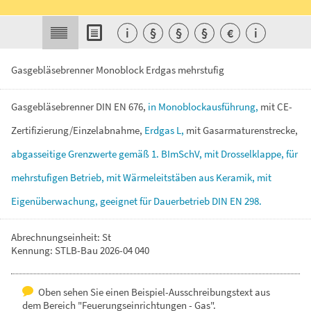
i
§
§
§
€
i
Gasgebläsebrenner Monoblock Erdgas mehrstufig
Gasgebläsebrenner
DIN
EN
676,
in
Monoblockausführung,
mit
CE-
Zertifizierung/Einzelabnahme,
Erdgas
L,
mit
Gasarmaturenstrecke,
abgasseitige
Grenzwerte
gemäß
1.
BImSchV,
mit
Drosselklappe,
für
mehrstufigen
Betrieb,
mit
Wärmeleitstäben
aus
Keramik,
mit
Eigenüberwachung,
geeignet
für
Dauerbetrieb
DIN
EN
298.
Abrechnungseinheit: St
Kennung: STLB-Bau 2026-04 040
Oben sehen Sie einen Beispiel-Ausschreibungstext aus
dem Bereich "Feuerungseinrichtungen - Gas".