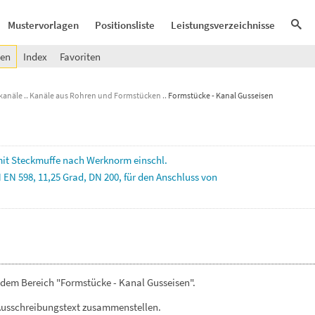
Mustervorlagen
Positionsliste
Leistungsverzeichnisse
gen
Index
Favoriten
kanäle
Kanäle aus Rohren und Formstücken
Formstücke - Kanal Gusseisen
it
Steckmuffe
nach
Werknorm
einschl.
N
EN
598,
11,25
Grad,
DN
200,
für
den
Anschluss
von
 dem Bereich "Formstücke - Kanal Gusseisen".
Ausschreibungstext zusammenstellen.