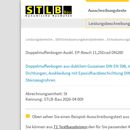
Ausschreibungstexte
Leistungsbeschreibun
Leistungsbereiche
009 Entwässerungskanalarbeiten
Entwässerungs
Doppelmuffenbogen Auskl. EP-Besch 11,25Grad DN200
Doppelmuffenbogen
aus
duktilem
Gusseisen
DIN
EN
598,
m
Dichtungen,
Auskleidung
mit
Epoxidharzbeschichtung
DI
Steinzeugrohren.
Abrechnungseinheit: St
Kennung: STLB-Bau 2026-04 009
Oben sehen Sie einen Beispiel-Ausschreibungstext aus
Sie können aus
71 Textbausteinen
den für Sie passenden 