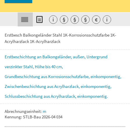
i
§
§
§
€
i
Erstbesch Balkongeländer Stahl 1K-Korrosionsschutzfarbe 1K-
Acrylharzlack 1K-Acrylharzlack
Erstbeschichtung
an
Balkongeländer,
außen,
Untergrund
verzinkter
Stahl,
Höhe
bis
40
cm,
Grundbeschichtung
aus
Korrosionsschutzfarbe,
einkomponentig,
Zwischenbeschichtung
aus
Acrylharzlack,
einkomponentig,
Schlussbeschichtung
aus
Acrylharzlack,
einkomponentig.
Abrechnungseinheit:
m
Kennung: STLB-Bau 2026-04 034