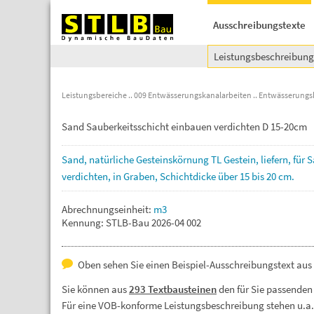
Ausschreibungstexte
Leistungsbeschreibun
Leistungsbereiche
009 Entwässerungskanalarbeiten
Entwässerungs
Sand Sauberkeitsschicht einbauen verdichten D 15-20cm
Sand,
natürliche
Gesteinskörnung
TL
Gestein,
liefern,
für
S
verdichten,
in
Graben,
Schichtdicke
über
15
bis
20
cm.
Abrechnungseinheit:
m3
Kennung: STLB-Bau 2026-04 002
Oben sehen Sie einen Beispiel-Ausschreibungstext aus
Sie können aus
293 Textbausteinen
den für Sie passenden
Für eine VOB-konforme Leistungsbeschreibung stehen u.a