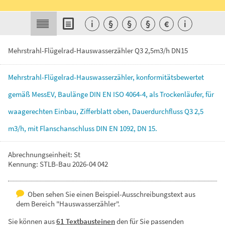
i
§
§
§
€
i
Mehrstrahl-Flügelrad-Hauswasserzähler Q3 2,5m3/h DN15
Mehrstrahl-Flügelrad-Hauswasserzähler,
konformitätsbewertet
gemäß
MessEV,
Baulänge
DIN
EN
ISO
4064-4,
als
Trockenläufer,
für
waagerechten
Einbau,
Zifferblatt
oben,
Dauerdurchfluss
Q3
2,5
m3/h,
mit
Flanschanschluss
DIN
EN
1092,
DN
15.
Abrechnungseinheit: St
Kennung: STLB-Bau 2026-04 042
Oben sehen Sie einen Beispiel-Ausschreibungstext aus
dem Bereich "Hauswasserzähler".
Sie können aus
61 Textbausteinen
den für Sie passenden