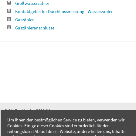
Großwasserzähler
Kontaktgeber für Durchflussmessung - Wasserzähler
Gaszähler
Gaszähleranschlüsse
STLB-Bau Version 2026-04
Um Ihnen den bestmöglichen Service zu bieten, verwenden wir
Cookies. Einige dieser Cookies sind erforderlich für den
FAQ
reibungslosen Ablauf dieser Website, andere helfen uns, Inhalte
Kontakt