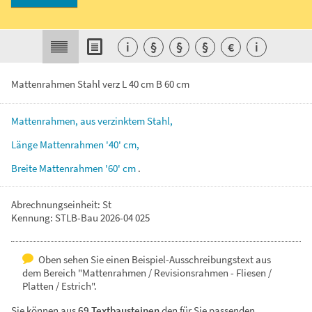
i
§
§
§
€
i
Mattenrahmen Stahl verz L 40 cm B 60 cm
Mattenrahmen,
aus
verzinktem
Stahl,
Länge
Mattenrahmen
'40'
cm,
Breite
Mattenrahmen
'60'
cm
.
Abrechnungseinheit: St
Kennung: STLB-Bau 2026-04 025
Oben sehen Sie einen Beispiel-Ausschreibungstext aus
dem Bereich "Mattenrahmen / Revisionsrahmen - Fliesen /
Platten / Estrich".
Sie können aus
69 Textbausteinen
den für Sie passenden