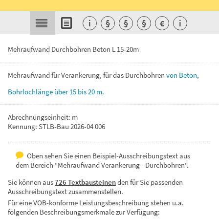
i
§
§
§
€
i
Mehraufwand Durchbohren Beton L 15-20m
Mehraufwand
für
Verankerung,
für
das
Durchbohren
von
Beton,
Bohrlochlänge
über
15
bis
20
m.
Abrechnungseinheit: m
Kennung: STLB-Bau 2026-04 006
Oben sehen Sie einen Beispiel-Ausschreibungstext aus
dem Bereich "Mehraufwand Verankerung - Durchbohren".
Sie können aus
726 Textbausteinen
den für Sie passenden
Ausschreibungstext zusammenstellen.
Für eine VOB-konforme Leistungsbeschreibung stehen u.a.
folgenden Beschreibungsmerkmale zur Verfügung: