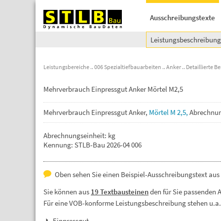
Ausschreibungstexte
Leistungsbeschreibun
Leistungsbereiche
006 Spezialtiefbauarbeiten
Anker
Detaillierte 
Mehrverbrauch Einpressgut Anker Mörtel M2,5
Mehrverbrauch
Einpressgut
Anker,
Mörtel
M
2,5,
Abrechnu
Abrechnungseinheit: kg
Kennung: STLB-Bau 2026-04 006
Oben sehen Sie einen Beispiel-Ausschreibungstext aus
Sie können aus
19 Textbausteinen
den für Sie passenden 
Für eine VOB-konforme Leistungsbeschreibung stehen u.a
Einpressgut