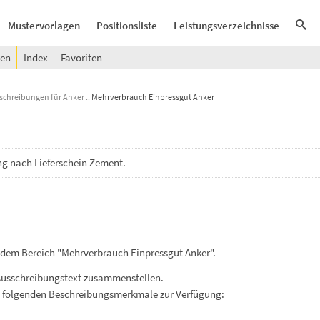
Mustervorlagen
Positionsliste
Leistungsverzeichnisse
gen
Index
Favoriten
Beschreibungen für Anker
Mehrverbrauch Einpressgut Anker
ng
nach
Lieferschein
Zement.
 dem Bereich "Mehrverbrauch Einpressgut Anker".
Ausschreibungstext zusammenstellen.
. folgenden Beschreibungsmerkmale zur Verfügung: