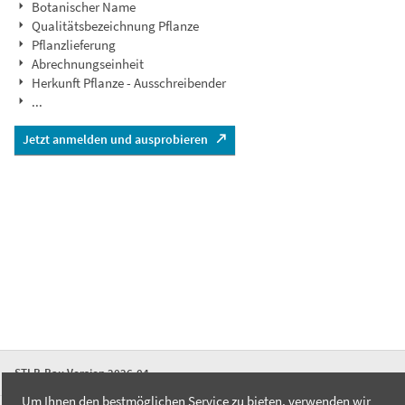
Botanischer Name
Qualitätsbezeichnung Pflanze
Pflanzlieferung
Abrechnungseinheit
Herkunft Pflanze - Ausschreibender
...
Jetzt anmelden und ausprobieren
STLB-Bau Version 2026-04
Um Ihnen den bestmöglichen Service zu bieten, verwenden wir