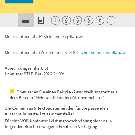
i
§
§
§
€
i
Melissa officinalis P 0,5 liefern einpflanzen
Melissa
officinalis
(Zitronenmelisse)
P
0,5,
liefern
und
einpflanzen.
Abrechnungseinheit: St
Kennung: STLB-Bau 2026-04 004
Oben sehen Sie einen Beispiel-Ausschreibungstext aus
dem Bereich "Melissa officinalis (Zitronenmelisse)".
Sie können aus
6 Textbausteinen
den für Sie passenden
Ausschreibungstext zusammenstellen.
Für eine VOB-konforme Leistungsbeschreibung stehen u.a.
folgenden Beschreibungsmerkmale zur Verfügung: