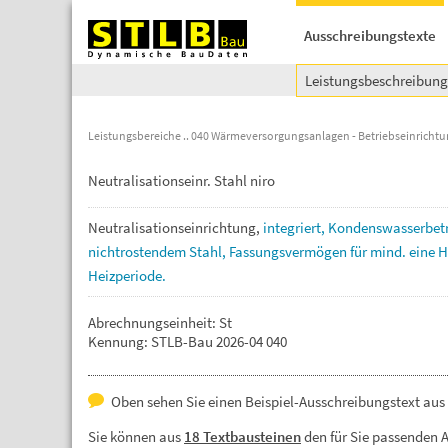
Ausschreibungstexte
Leistungsbeschreibun
Leistungsbereiche
040 Wärmeversorgungsanlagen - Betriebseinricht
Neutralisationseinr. Stahl niro
Neutralisationseinrichtung,
integriert,
Kondenswasserbet
nichtrostendem
Stahl,
Fassungsvermögen
für
mind.
eine
H
Heizperiode.
Abrechnungseinheit: St
Kennung: STLB-Bau 2026-04 040
Oben sehen Sie einen Beispiel-Ausschreibungstext aus
Sie können aus
18 Textbausteinen
den für Sie passenden 