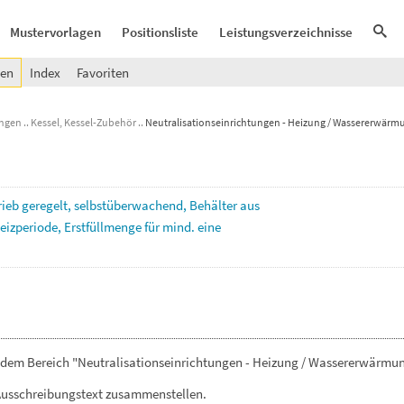
Mustervorlagen
Positionsliste
Leistungsverzeichnisse
gen
Index
Favoriten
ungen
Kessel, Kessel-Zubehör
Neutralisationseinrichtungen - Heizung / Wassererwärm
rieb
geregelt,
selbstüberwachend,
Behälter
aus
eizperiode,
Erstfüllmenge
für
mind.
eine
 dem Bereich "Neutralisationseinrichtungen - Heizung / Wassererwärmun
Ausschreibungstext zusammenstellen.