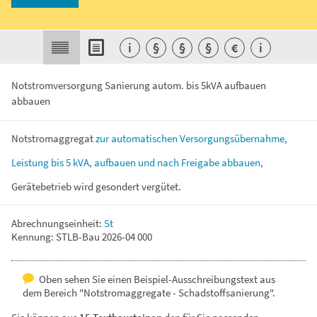
i
§
§
§
€
i
Notstromversorgung Sanierung autom. bis 5kVA aufbauen
abbauen
Notstromaggregat
zur
automatischen
Versorgungsübernahme,
Leistung
bis
5
kVA,
aufbauen
und
nach
Freigabe
abbauen,
Gerätebetrieb
wird
gesondert
vergütet.
Abrechnungseinheit:
St
Kennung: STLB-Bau 2026-04 000
Oben sehen Sie einen Beispiel-Ausschreibungstext aus
dem Bereich "Notstromaggregate - Schadstoffsanierung".