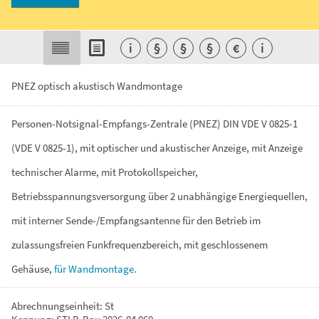
i
§
§
§
€
i
PNEZ optisch akustisch Wandmontage
Personen-Notsignal-Empfangs-Zentrale
(PNEZ)
DIN
VDE
V
0825-1
(VDE
V
0825-1),
mit
optischer
und
akustischer
Anzeige,
mit
Anzeige
technischer
Alarme,
mit
Protokollspeicher,
Betriebsspannungsversorgung
über
2
unabhängige
Energiequellen,
mit
interner
Sende-/Empfangsantenne
für
den
Betrieb
im
zulassungsfreien
Funkfrequenzbereich,
mit
geschlossenem
Gehäuse,
für
Wandmontage.
Abrechnungseinheit: St