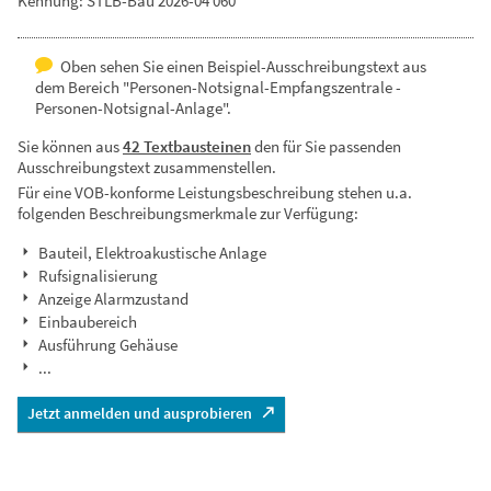
Kennung: STLB-Bau 2026-04 060
Oben sehen Sie einen Beispiel-Ausschreibungstext aus
dem Bereich "Personen-Notsignal-Empfangszentrale -
Personen-Notsignal-Anlage".
Sie können aus
42 Textbausteinen
den für Sie passenden
Ausschreibungstext zusammenstellen.
Für eine VOB-konforme Leistungsbeschreibung stehen u.a.
folgenden Beschreibungsmerkmale zur Verfügung:
Bauteil, Elektroakustische Anlage
Rufsignalisierung
Anzeige Alarmzustand
Einbaubereich
Ausführung Gehäuse
...
Jetzt anmelden und ausprobieren