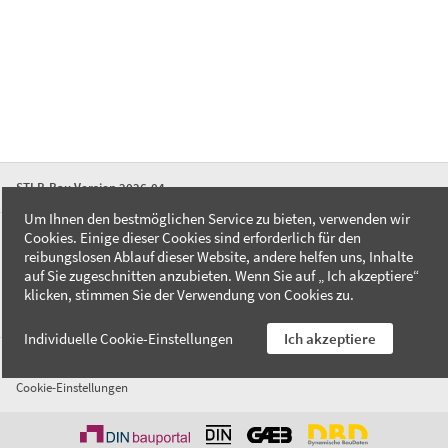
STLB-Bau Version 2026-04
Um Ihnen den bestmöglichen Service zu bieten, verwenden wir
Cookies. Einige dieser Cookies sind erforderlich für den
FAQ
reibungslosen Ablauf dieser Website, andere helfen uns, Inhalte
Kontakt
auf Sie zugeschnitten anzubieten. Wenn Sie auf „ Ich akzeptiere“
Datenschutzerklärung
klicken, stimmen Sie der Verwendung von Cookies zu.
Impressum
Individuelle Cookie-Einstellungen
Ich akzeptiere
AGB
Cookie-Einstellungen