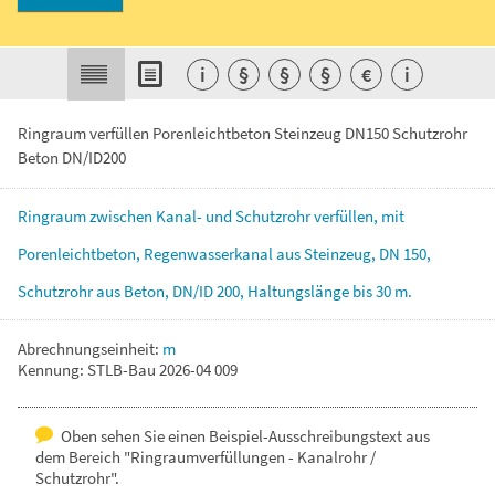
i
§
§
§
€
i
Ringraum verfüllen Porenleichtbeton Steinzeug DN150 Schutzrohr
Beton DN/ID200
Ringraum
zwischen
Kanal-
und
Schutzrohr
verfüllen,
mit
Porenleichtbeton,
Regenwasserkanal
aus
Steinzeug,
DN
150,
Schutzrohr
aus
Beton,
DN/ID
200,
Haltungslänge
bis
30
m.
Abrechnungseinheit:
m
Kennung: STLB-Bau 2026-04 009
Oben sehen Sie einen Beispiel-Ausschreibungstext aus
dem Bereich "Ringraumverfüllungen - Kanalrohr /
Schutzrohr".