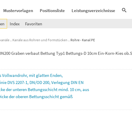
Mustervorlagen
Positionsliste
Leistungsverzeichnisse
gen
Index
Favoriten
kanäle
Kanäle aus Rohren und Formstücken
Rohre - Kanal PE
200 Graben verbaut Bettung Typ1 Bettungs-D 10cm Ein-Korn-Kies ob.S
s
Vollwandrohr,
mit
glatten
Enden,
inie
DVS
2207-1,
DN/OD
200,
Verlegung
DIN
EN
cke
der
unteren
Bettungsschicht
mind.
10
cm,
aus
Dicke
der
oberen
Bettungsschicht
gemäß