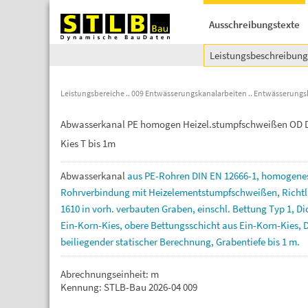
Ausschreibungstexte
Leistungsbeschreibun
Leistungsbereiche
009 Entwässerungskanalarbeiten
Entwässerungs
Abwasserkanal PE homogen Heizel.stumpfschweißen OD DN
Kies T bis 1m
Abwasserkanal
aus
PE-Rohren
DIN
EN
12666-1,
homogene
Rohrverbindung
mit
Heizelementstumpfschweißen,
Richtl
1610
in
vorh.
verbauten
Graben,
einschl.
Bettung
Typ
1,
Di
Ein-Korn-Kies,
obere
Bettungsschicht
aus
Ein-Korn-Kies,
beiliegender
statischer
Berechnung,
Grabentiefe
bis
1
m.
Abrechnungseinheit: m
Kennung: STLB-Bau 2026-04 009