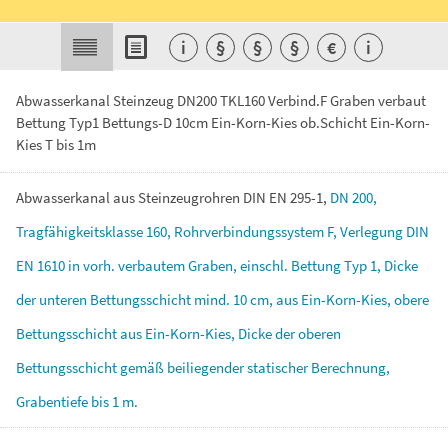
i
§
§
§
€
i
Abwasserkanal Steinzeug DN200 TKL160 Verbind.F Graben verbaut
Bettung Typ1 Bettungs-D 10cm Ein-Korn-Kies ob.Schicht Ein-Korn-
Kies T bis 1m
Abwasserkanal
aus
Steinzeugrohren
DIN
EN
295-1,
DN
200,
Tragfähigkeitsklasse
160,
Rohrverbindungssystem
F,
Verlegung
DIN
EN
1610
in
vorh.
verbautem
Graben,
einschl.
Bettung
Typ
1,
Dicke
der
unteren
Bettungsschicht
mind.
10
cm,
aus
Ein-Korn-Kies,
obere
Bettungsschicht
aus
Ein-Korn-Kies,
Dicke
der
oberen
Bettungsschicht
gemäß
beiliegender
statischer
Berechnung,
Grabentiefe
bis
1
m.