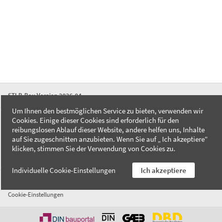
STLB-Bau Version 2026-04
Um Ihnen den bestmöglichen Service zu bieten, verwenden wir
Cookies. Einige dieser Cookies sind erforderlich für den
FAQ
reibungslosen Ablauf dieser Website, andere helfen uns, Inhalte
Kontakt
auf Sie zugeschnitten anzubieten. Wenn Sie auf „ Ich akzeptiere“
Datenschutzerklärung
klicken, stimmen Sie der Verwendung von Cookies zu.
Impressum
Individuelle Cookie-Einstellungen
Ich akzeptiere
AGB
Cookie-Einstellungen