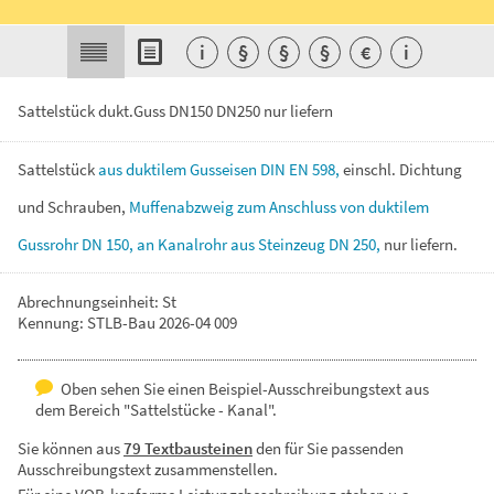
i
§
§
§
€
i
Sattelstück dukt.Guss DN150 DN250 nur liefern
Sattelstück
aus
duktilem
Gusseisen
DIN
EN
598,
einschl.
Dichtung
und
Schrauben,
Muffenabzweig
zum
Anschluss
von
duktilem
Gussrohr
DN
150,
an
Kanalrohr
aus
Steinzeug
DN
250,
nur
liefern.
Abrechnungseinheit: St
Kennung: STLB-Bau 2026-04 009
Oben sehen Sie einen Beispiel-Ausschreibungstext aus
dem Bereich "Sattelstücke - Kanal".
Sie können aus
79 Textbausteinen
den für Sie passenden
Ausschreibungstext zusammenstellen.