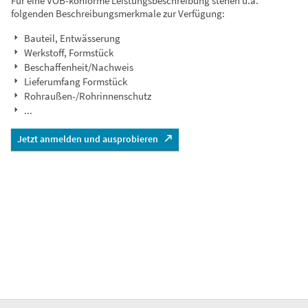
Für eine VOB-konforme Leistungsbeschreibung stehen u.a.
folgenden Beschreibungsmerkmale zur Verfügung:
Bauteil, Entwässerung
Werkstoff, Formstück
Beschaffenheit/Nachweis
Lieferumfang Formstück
Rohraußen-/Rohrinnenschutz
...
Jetzt anmelden und ausprobieren