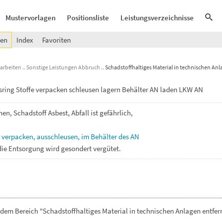
Mustervorlagen
Positionsliste
Leistungsverzeichnisse
gen
Index
Favoriten
arbeiten
Sonstige Leistungen Abbruch
Schadstoffhaltiges Material in technischen An
gsring Stoffe verpacken schleusen lagern Behälter AN laden LKW AN
rnen,
Schadstoff
Asbest,
Abfall
ist
gefährlich,
,
verpacken,
ausschleusen,
im
Behälter
des
AN
die
Entsorgung
wird
gesondert
vergütet.
dem Bereich "Schadstoffhaltiges Material in technischen Anlagen entfer