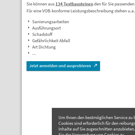
Sie können aus
134 Textbausteinen
den für Sie passenden
Für eine VOB-konforme Leistungsbeschreibung stehen u.a
Sanierungsarbeiten
Ausführungsort
Schadstoff
Gefährlichkeit Abfall
Art Dichtung
...
Jetzt anmelden und ausprobieren
Um Ihnen den bestmöglichen Service zu b
Cookies sind erforderlich für den reibung
Inhalte auf Sie zugeschnitten anzubieten.
Sie der Verwendung von Cookies zu.