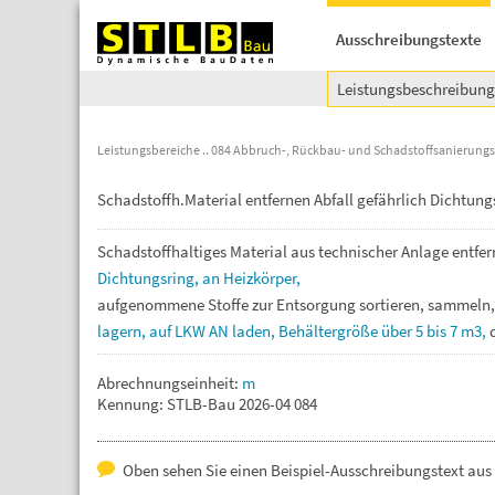
Ausschreibungstexte
Leistungsbeschreibun
Leistungsbereiche
084 Abbruch-, Rückbau- und Schadstoffsanierungs
Schadstoffh.Material entfernen Abfall gefährlich Dichtun
Schadstoffhaltiges
Material
aus
technischer
Anlage
entfe
Dichtungsring,
an
Heizkörper,
aufgenommene
Stoffe
zur
Entsorgung
sortieren,
sammeln
lagern,
auf
LKW
AN
laden,
Behältergröße
über
5
bis
7
m3,
Abrechnungseinheit:
m
Kennung: STLB-Bau 2026-04 084
Oben sehen Sie einen Beispiel-Ausschreibungstext aus 