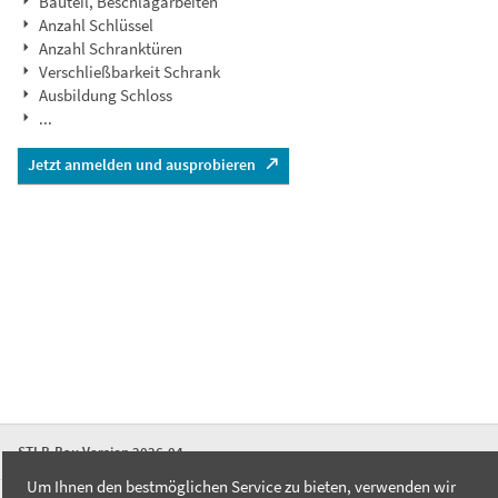
Bauteil, Beschlagarbeiten
Anzahl Schlüssel
Anzahl Schranktüren
Verschließbarkeit Schrank
Ausbildung Schloss
...
Jetzt anmelden und ausprobieren
STLB-Bau Version 2026-04
Um Ihnen den bestmöglichen Service zu bieten, verwenden wir