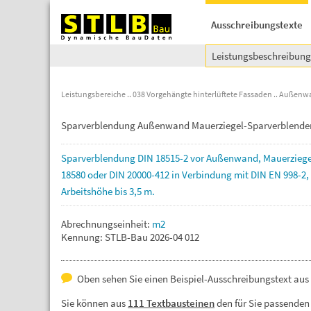
Ausschreibungstexte
Leistungsbeschreibun
Leistungsbereiche
038 Vorgehängte hinterlüftete Fassaden
Außenwa
Sparverblendung Außenwand Mauerziegel-Sparverblender 
Sparverblendung
DIN
18515-2
vor
Außenwand,
Mauerziege
18580
oder
DIN
20000-412
in
Verbindung
mit
DIN
EN
998-2,
Arbeitshöhe
bis
3,5
m.
Abrechnungseinheit:
m2
Kennung: STLB-Bau 2026-04 012
Oben sehen Sie einen Beispiel-Ausschreibungstext au
Sie können aus
111 Textbausteinen
den für Sie passenden