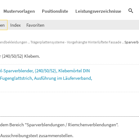
Mustervorlagen
Positionsliste
Leistungsverzeichnisse
gen
Index
Favoriten
ndbekleidungen
Trägerplattensysteme - Vorgehängte Hinterlüftete Fassade
Sparverb
(240/50/52) Klebem.
l-Sparverblender,
(240/50/52),
Klebemörtel
DIN
Fugenglattstrich,
Ausführung
im
Läuferverband,
s dem Bereich "Sparverblendungen / Riemchenverblendungen".
 Ausschreibungstext zusammenstellen.