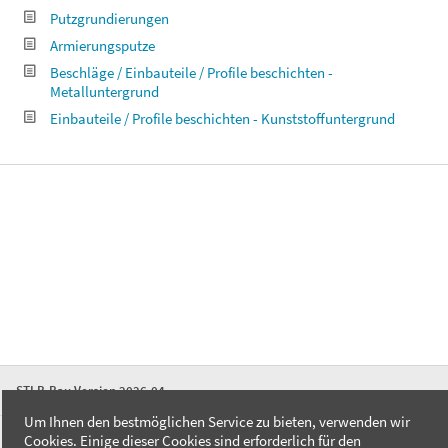
Putzgrundierungen
Armierungsputze
Beschläge / Einbauteile / Profile beschichten -
Metalluntergrund
Einbauteile / Profile beschichten - Kunststoffuntergrund
STLB-Bau Version 2026-04
Um Ihnen den bestmöglichen Service zu bieten, verwenden wir
Cookies. Einige dieser Cookies sind erforderlich für den
FAQ