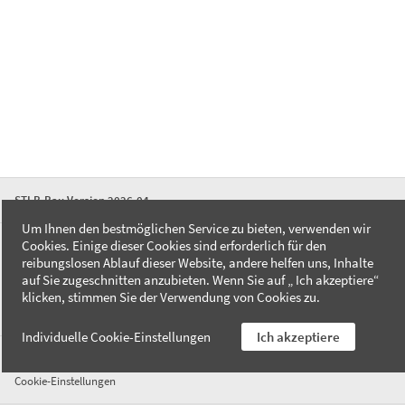
STLB-Bau Version 2026-04
Um Ihnen den bestmöglichen Service zu bieten, verwenden wir
Cookies. Einige dieser Cookies sind erforderlich für den
FAQ
reibungslosen Ablauf dieser Website, andere helfen uns, Inhalte
Kontakt
auf Sie zugeschnitten anzubieten. Wenn Sie auf „ Ich akzeptiere“
Datenschutzerklärung
klicken, stimmen Sie der Verwendung von Cookies zu.
Impressum
Individuelle Cookie-Einstellungen
Ich akzeptiere
AGB
Cookie-Einstellungen