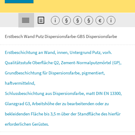
i
§
§
§
€
i
Erstbesch Wand Putz Dispersionsfarbe-GBS Dispersionsfarbe
Erstbeschichtung
an
Wand,
innen,
Untergrund
Putz,
vorh.
Qualitätsstufe
Oberfläche
Q2,
Zement-Normalputzmörtel
(GP),
Grundbeschichtung
für
Dispersionsfarbe,
pigmentiert,
haftvermittelnd,
Schlussbeschichtung
aus
Dispersionsfarbe,
matt
DIN
EN
13300,
Glanzgrad
G3,
Arbeitshöhe
der
zu
bearbeitenden
oder
zu
bekleidenden
Fläche
bis
3,5
m
über
der
Standfläche
des
hierfür
erforderlichen
Gerüstes.