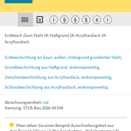
i
§
§
§
€
i
Erstbesch Zaun Stahl 1K-Haftgrund 1K-Acrylharzlack 1K-
Acrylharzlack
Erstbeschichtung
an
Zaun,
außen,
Untergrund
grundierter
Stahl,
Grundbeschichtung
aus
Haftgrund,
einkomponentig,
Zwischenbeschichtung
aus
Acrylharzlack,
einkomponentig,
Schlussbeschichtung
aus
Acrylharzlack,
einkomponentig.
Abrechnungseinheit:
m2
Kennung: STLB-Bau 2026-04 034
Oben sehen Sie einen Beispiel-Ausschreibungstext aus
dem Bereich "Zäune / Gitter beschichten - Metalluntergrund".