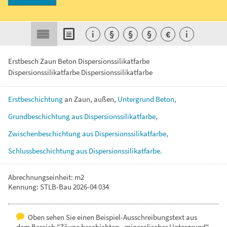
i
§
§
§
€
i
Erstbesch Zaun Beton Dispersionssilikatfarbe
Dispersionssilikatfarbe Dispersionssilikatfarbe
Erstbeschichtung
an
Zaun,
außen,
Untergrund
Beton,
Grundbeschichtung
aus
Dispersionssilikatfarbe,
Zwischenbeschichtung
aus
Dispersionssilikatfarbe,
Schlussbeschichtung
aus
Dispersionssilikatfarbe.
Abrechnungseinheit: m2
Kennung: STLB-Bau 2026-04 034
Oben sehen Sie einen Beispiel-Ausschreibungstext aus
dem Bereich "Zäune beschichten - mineralischer Untergrund".