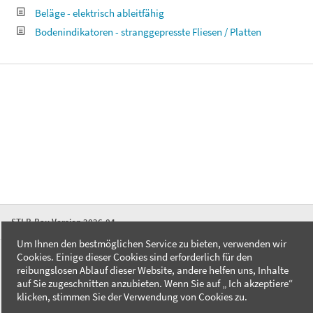
Beläge - elektrisch ableitfähig
Bodenindikatoren - stranggepresste Fliesen / Platten
STLB-Bau Version 2026-04
Um Ihnen den bestmöglichen Service zu bieten, verwenden wir
Cookies. Einige dieser Cookies sind erforderlich für den
FAQ
reibungslosen Ablauf dieser Website, andere helfen uns, Inhalte
Kontakt
auf Sie zugeschnitten anzubieten. Wenn Sie auf „ Ich akzeptiere“
Datenschutzerklärung
klicken, stimmen Sie der Verwendung von Cookies zu.
Impressum