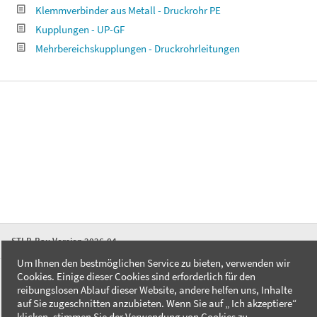
Klemmverbinder aus Metall - Druckrohr PE
Kupplungen - UP-GF
Mehrbereichskupplungen - Druckrohrleitungen
STLB-Bau Version 2026-04
Um Ihnen den bestmöglichen Service zu bieten, verwenden wir
Cookies. Einige dieser Cookies sind erforderlich für den
FAQ
reibungslosen Ablauf dieser Website, andere helfen uns, Inhalte
Kontakt
auf Sie zugeschnitten anzubieten. Wenn Sie auf „ Ich akzeptiere“
Datenschutzerklärung
klicken, stimmen Sie der Verwendung von Cookies zu.