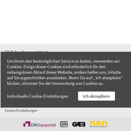
STLB-Bau Version 2026-04
Um Ihnen den bestmöglichen Service zu bieten, verwenden wir
Cookies. Einige dieser Cookies sind erforderlich für den
FAQ
reibungslosen Ablauf dieser Website, andere helfen uns, Inhalte
Kontakt
auf Sie zugeschnitten anzubieten. Wenn Sie auf „ Ich akzeptiere“
Datenschutzerklärung
klicken, stimmen Sie der Verwendung von Cookies zu.
Impressum
Individuelle Cookie-Einstellungen
Ich akzeptiere
AGB
Cookie-Einstellungen