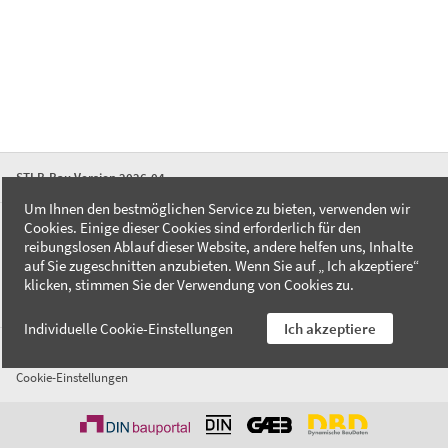
STLB-Bau Version 2026-04
Um Ihnen den bestmöglichen Service zu bieten, verwenden wir
Cookies. Einige dieser Cookies sind erforderlich für den
FAQ
reibungslosen Ablauf dieser Website, andere helfen uns, Inhalte
Kontakt
auf Sie zugeschnitten anzubieten. Wenn Sie auf „ Ich akzeptiere“
Datenschutzerklärung
klicken, stimmen Sie der Verwendung von Cookies zu.
Impressum
Individuelle Cookie-Einstellungen
Ich akzeptiere
AGB
Cookie-Einstellungen