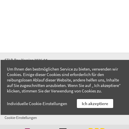
STLB-Bau Version 2026-04
Um Ihnen den bestmöglichen Service zu bieten, verwenden wir
Cookies. Einige dieser Cookies sind erforderlich für den
FAQ
reibungslosen Ablauf dieser Website, andere helfen uns, Inhalte
Kontakt
auf Sie zugeschnitten anzubieten. Wenn Sie auf „ Ich akzeptiere“
Datenschutzerklärung
klicken, stimmen Sie der Verwendung von Cookies zu.
Impressum
Individuelle Cookie-Einstellungen
Ich akzeptiere
AGB
Cookie-Einstellungen