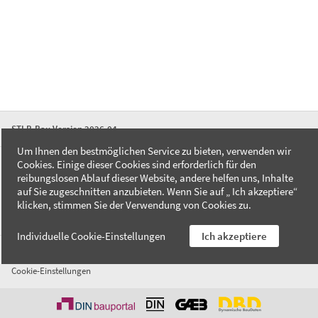
STLB-Bau Version 2026-04
Um Ihnen den bestmöglichen Service zu bieten, verwenden wir
Cookies. Einige dieser Cookies sind erforderlich für den
FAQ
reibungslosen Ablauf dieser Website, andere helfen uns, Inhalte
Kontakt
auf Sie zugeschnitten anzubieten. Wenn Sie auf „ Ich akzeptiere“
Datenschutzerklärung
klicken, stimmen Sie der Verwendung von Cookies zu.
Impressum
Individuelle Cookie-Einstellungen
Ich akzeptiere
AGB
Cookie-Einstellungen