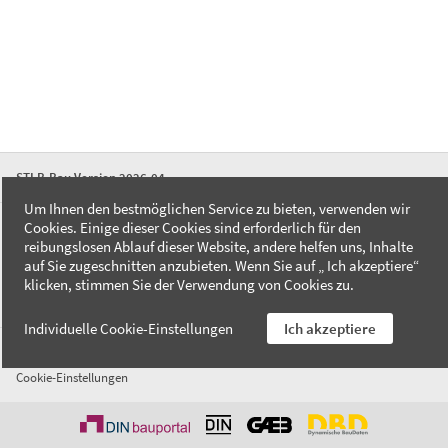
STLB-Bau Version 2026-04
Um Ihnen den bestmöglichen Service zu bieten, verwenden wir
Cookies. Einige dieser Cookies sind erforderlich für den
FAQ
reibungslosen Ablauf dieser Website, andere helfen uns, Inhalte
Kontakt
auf Sie zugeschnitten anzubieten. Wenn Sie auf „ Ich akzeptiere“
Datenschutzerklärung
klicken, stimmen Sie der Verwendung von Cookies zu.
Impressum
Individuelle Cookie-Einstellungen
Ich akzeptiere
AGB
Cookie-Einstellungen