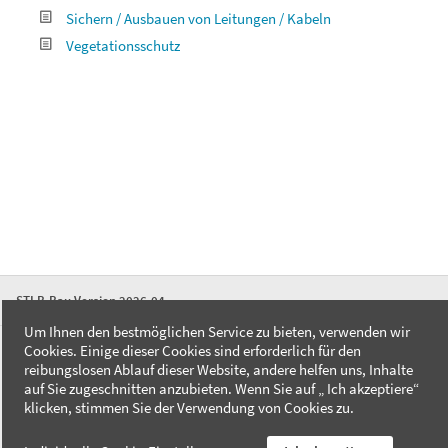
Sichern / Ausbauen von Leitungen / Kabeln
Vegetationsschutz
STLB-Bau Version 2026-04
Um Ihnen den bestmöglichen Service zu bieten, verwenden wir
Cookies. Einige dieser Cookies sind erforderlich für den
FAQ
reibungslosen Ablauf dieser Website, andere helfen uns, Inhalte
Kontakt
auf Sie zugeschnitten anzubieten. Wenn Sie auf „ Ich akzeptiere“
Datenschutzerklärung
klicken, stimmen Sie der Verwendung von Cookies zu.
Impressum