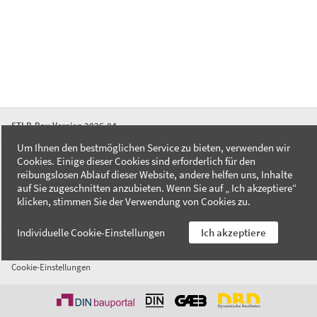
STLB-Bau Version 2026-04
Um Ihnen den bestmöglichen Service zu bieten, verwenden wir
Cookies. Einige dieser Cookies sind erforderlich für den
FAQ
reibungslosen Ablauf dieser Website, andere helfen uns, Inhalte
Kontakt
auf Sie zugeschnitten anzubieten. Wenn Sie auf „ Ich akzeptiere“
Datenschutzerklärung
klicken, stimmen Sie der Verwendung von Cookies zu.
Impressum
Individuelle Cookie-Einstellungen
Ich akzeptiere
AGB
Cookie-Einstellungen