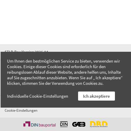
STLB-Bau Version 2026-04
Um Ihnen den bestmöglichen Service zu bieten, verwenden wir
Cookies. Einige dieser Cookies sind erforderlich für den
FAQ
reibungslosen Ablauf dieser Website, andere helfen uns, Inhalte
Kontakt
auf Sie zugeschnitten anzubieten. Wenn Sie auf „ Ich akzeptiere“
Datenschutzerklärung
klicken, stimmen Sie der Verwendung von Cookies zu.
Impressum
Individuelle Cookie-Einstellungen
Ich akzeptiere
AGB
Cookie-Einstellungen