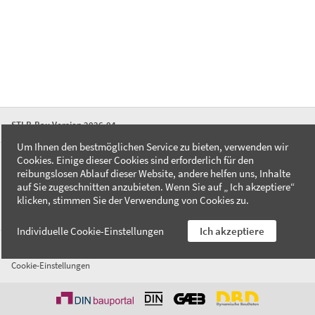
STLB-Bau Version 2026-04
Um Ihnen den bestmöglichen Service zu bieten, verwenden wir
Cookies. Einige dieser Cookies sind erforderlich für den
FAQ
reibungslosen Ablauf dieser Website, andere helfen uns, Inhalte
Kontakt
auf Sie zugeschnitten anzubieten. Wenn Sie auf „ Ich akzeptiere“
Datenschutzerklärung
klicken, stimmen Sie der Verwendung von Cookies zu.
Impressum
Individuelle Cookie-Einstellungen
Ich akzeptiere
AGB
Cookie-Einstellungen