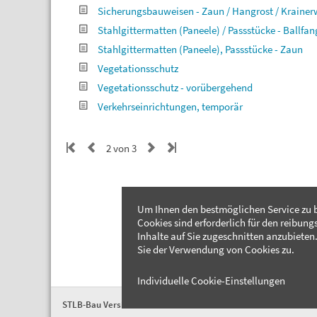
Sicherungsbauweisen - Zaun / Hangrost / Kraine
Stahlgittermatten (Paneele) / Passstücke - Ballfa
Stahlgittermatten (Paneele), Passstücke - Zaun
Vegetationsschutz
Vegetationsschutz - vorübergehend
Verkehrseinrichtungen, temporär
2 von 3
Um Ihnen den bestmöglichen Service zu b
Cookies sind erforderlich für den reibung
Inhalte auf Sie zugeschnitten anzubieten.
Sie der Verwendung von Cookies zu.
Individuelle Cookie-Einstellungen
STLB-Bau Version 2026-04