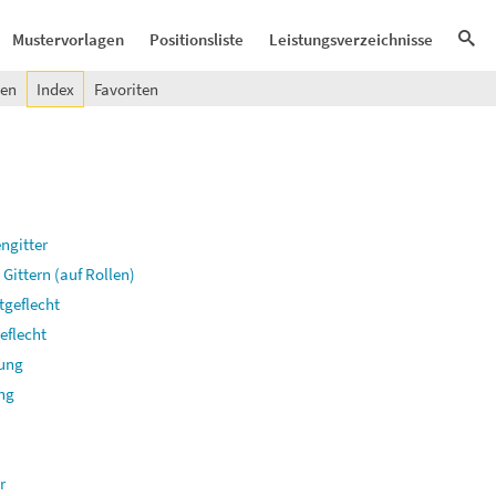
Mustervorlagen
Positionsliste
Leistungsverzeichnisse
gen
Index
Favoriten
ngitter
ittern (auf Rollen)
tgeflecht
eflecht
dung
ng
r