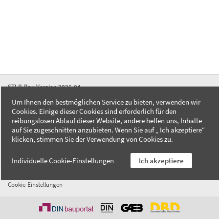
STLB-Bau Version 2026-04
Um Ihnen den bestmöglichen Service zu bieten, verwenden wir
Cookies. Einige dieser Cookies sind erforderlich für den
FAQ
reibungslosen Ablauf dieser Website, andere helfen uns, Inhalte
Kontakt
auf Sie zugeschnitten anzubieten. Wenn Sie auf „ Ich akzeptiere“
Datenschutzerklärung
klicken, stimmen Sie der Verwendung von Cookies zu.
Impressum
Individuelle Cookie-Einstellungen
Ich akzeptiere
AGB
Cookie-Einstellungen