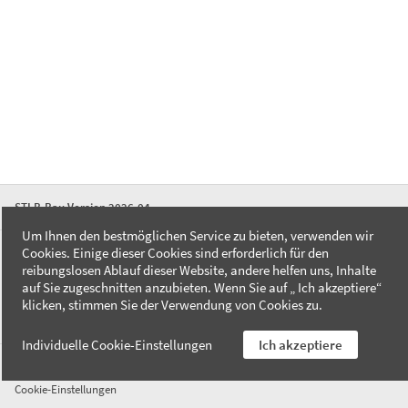
STLB-Bau Version 2026-04
Um Ihnen den bestmöglichen Service zu bieten, verwenden wir
Cookies. Einige dieser Cookies sind erforderlich für den
FAQ
reibungslosen Ablauf dieser Website, andere helfen uns, Inhalte
Kontakt
auf Sie zugeschnitten anzubieten. Wenn Sie auf „ Ich akzeptiere“
Datenschutzerklärung
klicken, stimmen Sie der Verwendung von Cookies zu.
Impressum
Individuelle Cookie-Einstellungen
Ich akzeptiere
AGB
Cookie-Einstellungen