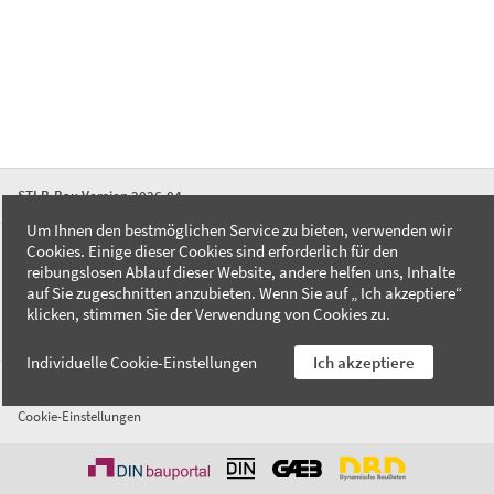
STLB-Bau Version 2026-04
Um Ihnen den bestmöglichen Service zu bieten, verwenden wir
Cookies. Einige dieser Cookies sind erforderlich für den
FAQ
reibungslosen Ablauf dieser Website, andere helfen uns, Inhalte
Kontakt
auf Sie zugeschnitten anzubieten. Wenn Sie auf „ Ich akzeptiere“
Datenschutzerklärung
klicken, stimmen Sie der Verwendung von Cookies zu.
Impressum
Individuelle Cookie-Einstellungen
Ich akzeptiere
AGB
Cookie-Einstellungen