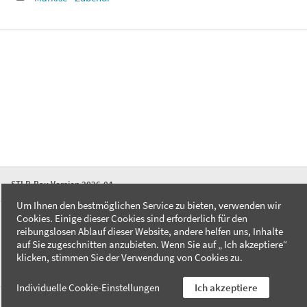
STLB-Bau Version 2026-04
Um Ihnen den bestmöglichen Service zu bieten, verwenden wir
Cookies. Einige dieser Cookies sind erforderlich für den
FAQ
reibungslosen Ablauf dieser Website, andere helfen uns, Inhalte
Kontakt
auf Sie zugeschnitten anzubieten. Wenn Sie auf „ Ich akzeptiere“
Datenschutzerklärung
klicken, stimmen Sie der Verwendung von Cookies zu.
Impressum
Individuelle Cookie-Einstellungen
Ich akzeptiere
AGB