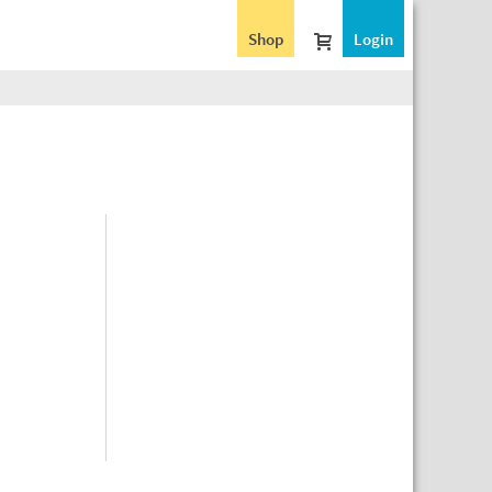
Shop
Login