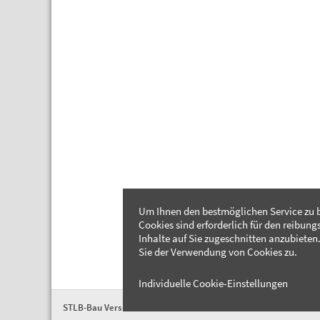
Um Ihnen den bestmöglichen Service zu b
Cookies sind erforderlich für den reibung
Inhalte auf Sie zugeschnitten anzubieten.
Sie der Verwendung von Cookies zu.
Individuelle Cookie-Einstellungen
STLB-Bau Version 2026-04