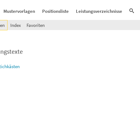
Mustervorlagen
Positionsliste
Leistungsverzeichnisse
gen
Index
Favoriten
ungstexte
tichkästen