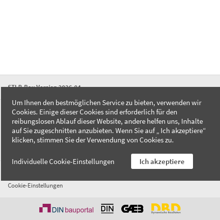
STLB-Bau Version 2026-04
Um Ihnen den bestmöglichen Service zu bieten, verwenden wir
Cookies. Einige dieser Cookies sind erforderlich für den
FAQ
reibungslosen Ablauf dieser Website, andere helfen uns, Inhalte
Kontakt
auf Sie zugeschnitten anzubieten. Wenn Sie auf „ Ich akzeptiere“
Datenschutzerklärung
klicken, stimmen Sie der Verwendung von Cookies zu.
Impressum
Individuelle Cookie-Einstellungen
Ich akzeptiere
AGB
Cookie-Einstellungen