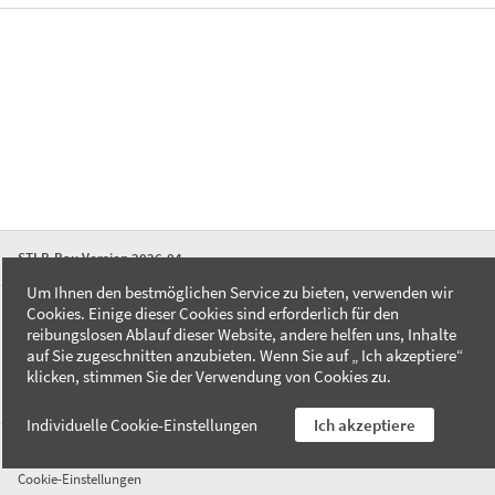
STLB-Bau Version 2026-04
Um Ihnen den bestmöglichen Service zu bieten, verwenden wir
Cookies. Einige dieser Cookies sind erforderlich für den
FAQ
reibungslosen Ablauf dieser Website, andere helfen uns, Inhalte
Kontakt
auf Sie zugeschnitten anzubieten. Wenn Sie auf „ Ich akzeptiere“
Datenschutzerklärung
klicken, stimmen Sie der Verwendung von Cookies zu.
Impressum
Individuelle Cookie-Einstellungen
Ich akzeptiere
AGB
Cookie-Einstellungen