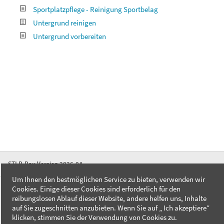
Sportplatzpflege - Reinigung Sportbelag
Untergrund reinigen
Untergrund vorbereiten
STLB-Bau Version 2026-04
Um Ihnen den bestmöglichen Service zu bieten, verwenden wir
Cookies. Einige dieser Cookies sind erforderlich für den
FAQ
reibungslosen Ablauf dieser Website, andere helfen uns, Inhalte
Kontakt
auf Sie zugeschnitten anzubieten. Wenn Sie auf „ Ich akzeptiere“
Datenschutzerklärung
klicken, stimmen Sie der Verwendung von Cookies zu.