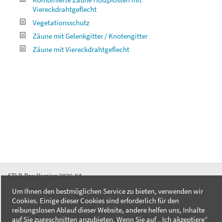
Viereckdrahtgeflecht
Vegetationsschutz
Zäune mit Gelenkgitter / Knotengitter
Zäune mit Viereckdrahtgeflecht
STLB-Bau Version 2026-04
Um Ihnen den bestmöglichen Service zu bieten, verwenden wir
Cookies. Einige dieser Cookies sind erforderlich für den
FAQ
reibungslosen Ablauf dieser Website, andere helfen uns, Inhalte
Kontakt
auf Sie zugeschnitten anzubieten. Wenn Sie auf „ Ich akzeptiere“