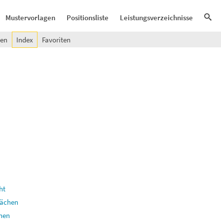
Mustervorlagen
Positionsliste
Leistungsverzeichnisse
gen
Index
Favoriten
ht
Flächen
chen