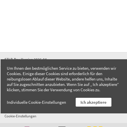
STLB-Bau Version 2026-04
Um Ihnen den bestmöglichen Service zu bieten, verwenden wir
Cookies. Einige dieser Cookies sind erforderlich für den
FAQ
reibungslosen Ablauf dieser Website, andere helfen uns, Inhalte
Kontakt
auf Sie zugeschnitten anzubieten. Wenn Sie auf „ Ich akzeptiere“
Datenschutzerklärung
klicken, stimmen Sie der Verwendung von Cookies zu.
Impressum
Individuelle Cookie-Einstellungen
Ich akzeptiere
AGB
Cookie-Einstellungen