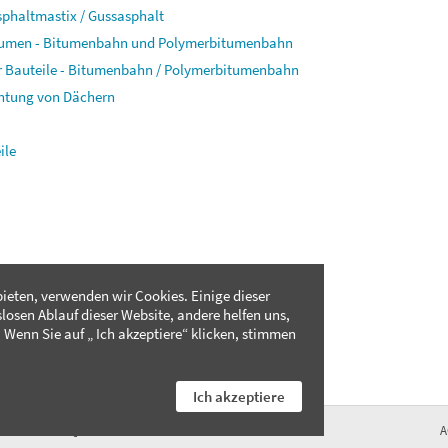
sphaltmastix / Gussasphalt
nräumen - Bitumenbahn und Polymerbitumenbahn
er Bauteile - Bitumenbahn / Polymerbitumenbahn
chtung von Dächern
ile
ieten, verwenden wir Cookies. Einige dieser
slosen Ablauf dieser Website, andere helfen uns,
 Wenn Sie auf „ Ich akzeptiere“ klicken, stimmen
Ich akzeptiere
FAQ
A